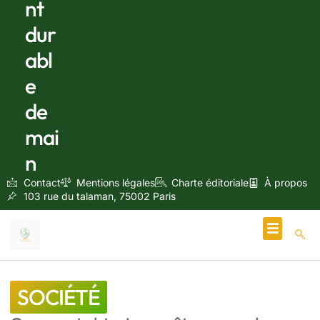
nt
dur
abl
e
de
mai
n
Contact
Mentions légales
Charte éditoriale
À propos
103 rue du talaman, 75002 Paris
Écologie & Énergie
SOCIÉTÉ