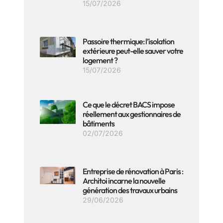
15/07/2026
Passoire thermique: l’isolation
extérieure peut-elle sauver votre
logement ?
15/07/2026
Ce que le décret BACS impose
réellement aux gestionnaires de
bâtiments
02/07/2026
Entreprise de rénovation à Paris :
Architoi incarne la nouvelle
génération des travaux urbains
29/06/2026