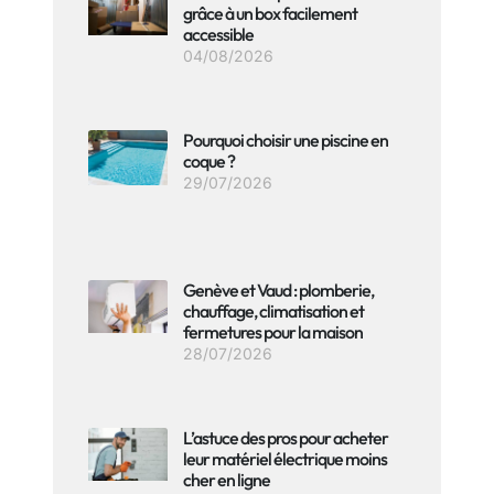
grâce à un box facilement
accessible
04/08/2026
Pourquoi choisir une piscine en
coque ?
29/07/2026
Genève et Vaud : plomberie,
chauffage, climatisation et
fermetures pour la maison
28/07/2026
L’astuce des pros pour acheter
leur matériel électrique moins
cher en ligne