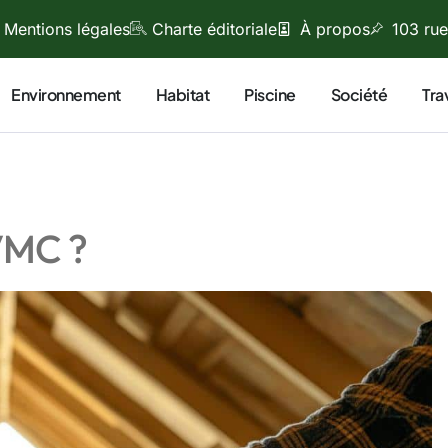
Mentions légales
Charte éditoriale
À propos
103 rue
Environnement
Habitat
Piscine
Société
Tra
VMC ?