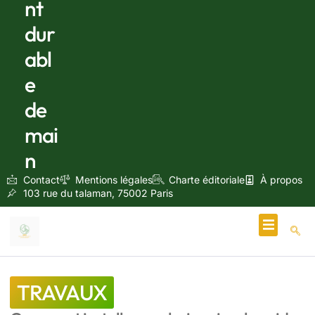
nt
dur
abl
e
de
mai
n
Contact
Mentions légales
Charte éditoriale
À propos
103 rue du talaman, 75002 Paris
Écologie & Énergie
TRAVAUX