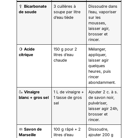
🥄
Bicarbonate
3 cuillères à
Dissoudre dans
de soude
soupe par litre
l’eau, vaporiser
d’eau tiède
sur les
mousses,
laisser agir,
brosser et
rincer.
🍋
Acide
150 g pour 2
Mélanger,
citrique
litres d’eau
appliquer,
chaude
laisser agir
quelques
heures, puis
rincer
abondamment.
🍶
Vinaigre
1 L de vinaigre +
Ajouter 2 c. à s.
blanc + gros sel
1 tasse de gros
de savon noir,
sel
pulvériser,
laisser agir 24h,
brosser et
rincer.
🧼
Savon de
100 g râpé + 2
Dissoudre,
Marseille
litres d’eau
ajouter 200 g