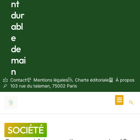
nt
dur
abl
e
de
mai
n
Contact
Mentions légales
Charte éditoriale
À propos
103 rue du talaman, 75002 Paris
Écologie & Énergie
SOCIÉTÉ