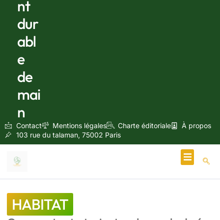
nt
dur
abl
e
de
mai
n
Contact
Mentions légales
Charte éditoriale
À propos
103 rue du talaman, 75002 Paris
Écologie & Énergie
HABITAT