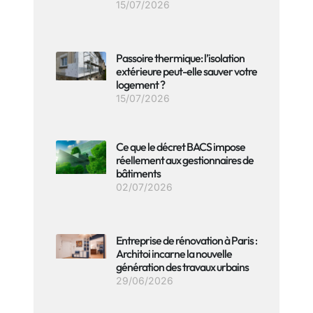
15/07/2026
Passoire thermique: l’isolation
extérieure peut-elle sauver votre
logement ?
15/07/2026
Ce que le décret BACS impose
réellement aux gestionnaires de
bâtiments
02/07/2026
Entreprise de rénovation à Paris :
Architoi incarne la nouvelle
génération des travaux urbains
29/06/2026