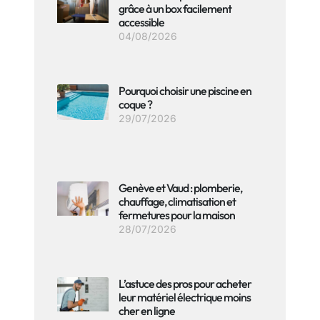
grâce à un box facilement
accessible
04/08/2026
Pourquoi choisir une piscine en
coque ?
29/07/2026
Genève et Vaud : plomberie,
chauffage, climatisation et
fermetures pour la maison
28/07/2026
L’astuce des pros pour acheter
leur matériel électrique moins
cher en ligne