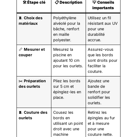
🛠️
Étape clé
📋
Description
💡
Conseils
importants
🧵
Choix des
Polyéthylène
Utilisez un fil
matériaux
alvéolé pour la
résistant aux UV
bâche, renfort
pour une
en maille
durabilité
polyester.
accrue.
📏
Mesurer et
Mesurez la
Assurez-vous
couper
piscine en
que les bords
ajoutant 10 cm
sont droits pour
pour les ourlets.
faciliter la
couture.
✂️
Préparation
Pliez les bords
Ajoutez une
des ourlets
sur 5 cm et
bande de
épinglez-les en
renfort pour
place.
solidifier les
ourlets.
🧵
Couture des
Cousez les
Retirez les
ourlets
bords en
épingles au fur
utilisant un point
et à mesure
droit avec une
pour une
machine
couture nette.