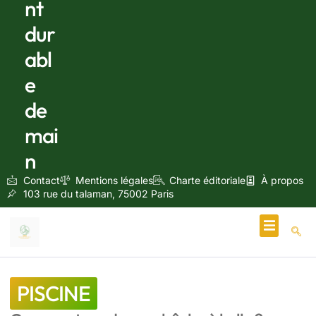
nt
dur
abl
e
de
mai
n
Contact
Mentions légales
Charte éditoriale
À propos
103 rue du talaman, 75002 Paris
Écologie & Énergie
PISCINE