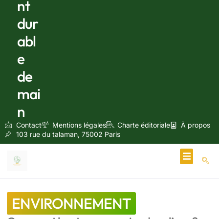
nt
dur
abl
e
de
mai
n
Contact
Mentions légales
Charte éditoriale
À propos
103 rue du talaman, 75002 Paris
Écologie & Énergie
ENVIRONNEMENT