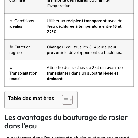
optimale
la majorité des feuilles pour limiter
l’évaporation.
💧 Conditions
Utiliser un
récipient transparent
avec de
idéales
l’eau déchlorée à température entre
18 et
22°C
.
🔄 Entretien
Changer
l’eau tous les 3-4 jours pour
régulier
prévenir
le développement de bactéries.
🌷
Attendre des racines de 3-4 cm avant de
Transplantation
transplanter
dans un substrat
léger et
réussie
drainant
.
Table des matières
Les avantages du bouturage de rosier
dans l’eau
Le bouturage dans l’eau présente plusieurs atouts par rapport