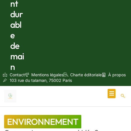
nt
dur
abl
e
de
mai
n
Contact
Mentions légales
Charte éditoriale
À propos
103 rue du talaman, 75002 Paris
Écologie & Énergie
ENVIRONNEMENT