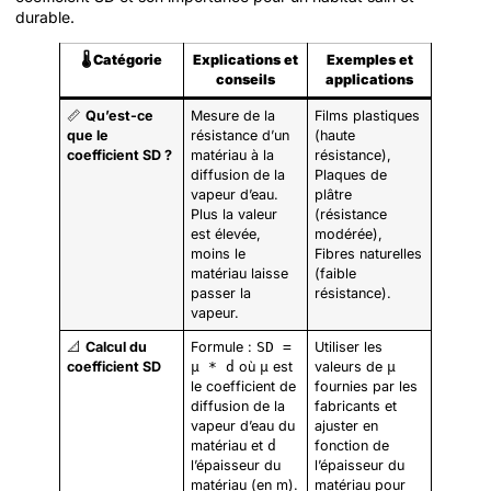
durable.
🌡️
Catégorie
Explications et
Exemples et
conseils
applications
📏
Qu’est-ce
Mesure de la
Films plastiques
que le
résistance d’un
(haute
coefficient SD ?
matériau à la
résistance),
diffusion de la
Plaques de
vapeur d’eau.
plâtre
Plus la valeur
(résistance
est élevée,
modérée),
moins le
Fibres naturelles
matériau laisse
(faible
passer la
résistance).
vapeur.
📐
Calcul du
Formule :
SD =
Utiliser les
coefficient SD
μ * d
où
μ
est
valeurs de
μ
le coefficient de
fournies par les
diffusion de la
fabricants et
vapeur d’eau du
ajuster en
matériau et
d
fonction de
l’épaisseur du
l’épaisseur du
matériau (en m).
matériau pour