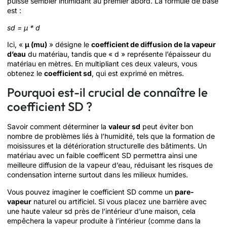
puisse sembler intimidant au premier abord. La formule de base
est :
sd = μ * d
Ici, «
μ (mu)
» désigne le
coefficient de diffusion de la vapeur
d’eau
du matériau, tandis que « d » représente l’épaisseur du
matériau en mètres. En multipliant ces deux valeurs, vous
obtenez le
coefficient sd
, qui est exprimé en mètres.
Pourquoi est-il crucial de connaître le
coefficient SD ?
Savoir comment déterminer la
valeur sd
peut éviter bon
nombre de problèmes liés à l’humidité, tels que la formation de
moisissures et la détérioration structurelle des bâtiments. Un
matériau avec un faible coefficent SD permettra ainsi une
meilleure diffusion de la vapeur d’eau, réduisant les risques de
condensation interne surtout dans les milieux humides.
Vous pouvez imaginer le coefficient SD comme un
pare-
vapeur
naturel ou artificiel. Si vous placez une barrière avec
une haute valeur sd près de l’intérieur d’une maison, cela
empêchera la vapeur produite à l’intérieur (comme dans la