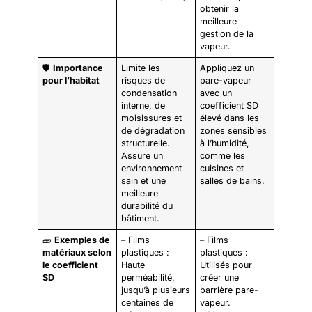
obtenir la
meilleure
gestion de la
vapeur.
🛡️
Importance
Limite les
Appliquez un
pour l’habitat
risques de
pare-vapeur
condensation
avec un
interne, de
coefficient SD
moisissures et
élevé dans les
de dégradation
zones sensibles
structurelle.
à l’humidité,
Assure un
comme les
environnement
cuisines et
sain et une
salles de bains.
meilleure
durabilité du
bâtiment.
🧱
Exemples de
– Films
– Films
matériaux selon
plastiques :
plastiques :
le coefficient
Haute
Utilisés pour
SD
perméabilité,
créer une
jusqu’à plusieurs
barrière pare-
centaines de
vapeur.