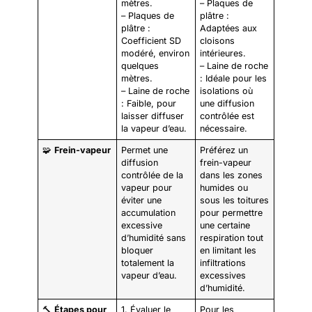
mètres.
– Plaques de
– Plaques de
plâtre :
plâtre :
Adaptées aux
Coefficient SD
cloisons
modéré, environ
intérieures.
quelques
– Laine de roche
mètres.
: Idéale pour les
– Laine de roche
isolations où
: Faible, pour
une diffusion
laisser diffuser
contrôlée est
la vapeur d’eau.
nécessaire.
🧩
Frein-vapeur
Permet une
Préférez un
diffusion
frein-vapeur
contrôlée de la
dans les zones
vapeur pour
humides ou
éviter une
sous les toitures
accumulation
pour permettre
excessive
une certaine
d’humidité sans
respiration tout
bloquer
en limitant les
totalement la
infiltrations
vapeur d’eau.
excessives
d’humidité.
🔨
Étapes pour
1. Évaluer le
Pour les