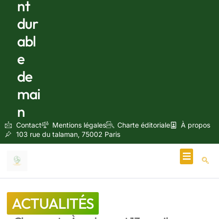
nt
dur
abl
e
de
mai
n
Contact
Mentions légales
Charte éditoriale
À propos
103 rue du talaman, 75002 Paris
Écologie & Énergie
ACTUALITÉS