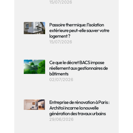
15/07/2026
Passoire thermique: l’isolation
extérieure peut-elle sauver votre
logement ?
15/07/2026
Ce que le décret BACS impose
réellement aux gestionnaires de
bâtiments
02/07/2026
Entreprise de rénovation à Paris :
Architoi incarne la nouvelle
génération des travaux urbains
29/06/2026