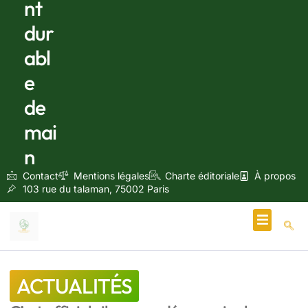
nt
dur
abl
e
de
mai
n
Contact
Mentions légales
Charte éditoriale
À propos
103 rue du talaman, 75002 Paris
Écologie & Énergie
ACTUALITÉS