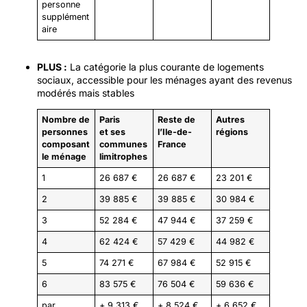
personne
supplément
aire
PLUS :
La catégorie la plus courante de logements
sociaux, accessible pour les ménages ayant des revenus
modérés mais stables
Nombre de
Paris
Reste de
Autres
personnes
et ses
l’Ile-de-
régions
composant
communes
France
le ménage
limitrophes
1
26 687 €
26 687 €
23 201 €
2
39 885 €
39 885 €
30 984 €
3
52 284 €
47 944 €
37 259 €
4
62 424 €
57 429 €
44 982 €
5
74 271 €
67 984 €
52 915 €
6
83 575 €
76 504 €
59 636 €
par
+ 9 313 €
+ 8 524 €
+ 6 652 €