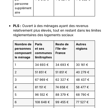
personne
supplément
aire
PLS :
Ouvert à des ménages ayant des revenus
relativement plus élevés, tout en restant dans les limites
réglementaires des logements sociaux
Nombre de
Paris
Reste de
Autres
personnes
et ses
l’Ile-de-
régions
composant
communes
France
le ménage
limitrophes
1
34 693 €
34 693 €
30 161 €
2
51 851 €
51 851 €
40 279 €
3
67 969 €
62 327 €
48 437 €
4
81 151 €
74 658 €
58 477 €
5
96 552 €
88 379 €
68 790 €
6
108 648 €
99 455 €
77 527 €