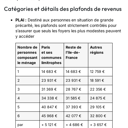
Catégories et détails des plafonds de revenus
PLAI :
Destiné aux personnes en situation de grande
précarité, les plafonds sont strictement contrôlés pour
s’assurer que seuls les foyers les plus modestes peuvent
y accéder
Nombre de
Paris
Reste de
Autres
personnes
et ses
l’Ile-de-
régions
composant
communes
France
le ménage
limitrophes
1
14 683 €
14 683 €
12 759 €
2
23 931 €
23 931 €
18 591 €
3
31 369 €
28 767 €
22 356 €
4
34 338 €
31 585 €
24 875 €
5
40 847 €
37 393 €
29 105 €
6
45 968 €
42 077 €
32 800 €
par
+ 5 121 €
+ 4 686 €
+ 3 657 €