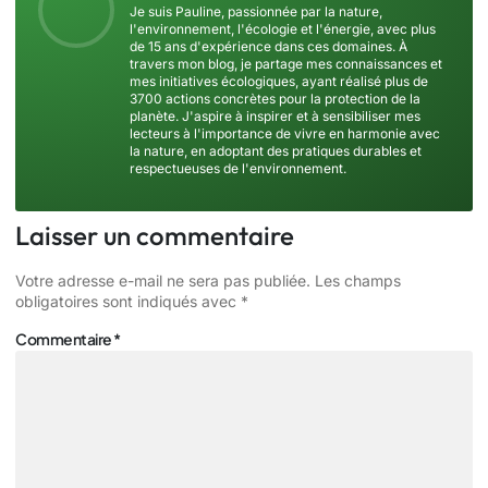
Je suis Pauline, passionnée par la nature,
l'environnement, l'écologie et l'énergie, avec plus
de 15 ans d'expérience dans ces domaines. À
travers mon blog, je partage mes connaissances et
mes initiatives écologiques, ayant réalisé plus de
3700 actions concrètes pour la protection de la
planète. J'aspire à inspirer et à sensibiliser mes
lecteurs à l'importance de vivre en harmonie avec
la nature, en adoptant des pratiques durables et
respectueuses de l'environnement.
Laisser un commentaire
Votre adresse e-mail ne sera pas publiée.
Les champs
obligatoires sont indiqués avec
*
Commentaire
*