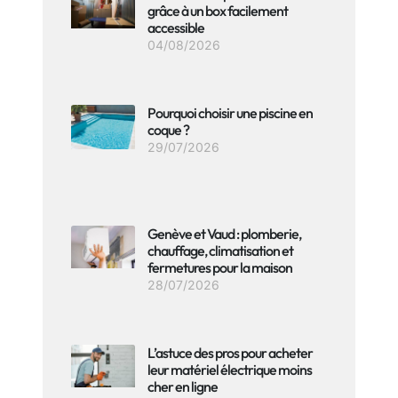
grâce à un box facilement
accessible
04/08/2026
Pourquoi choisir une piscine en
coque ?
29/07/2026
Genève et Vaud : plomberie,
chauffage, climatisation et
fermetures pour la maison
28/07/2026
L’astuce des pros pour acheter
leur matériel électrique moins
cher en ligne