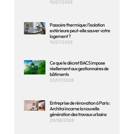
15/07/2026
Passoire thermique: l’isolation
extérieure peut-elle sauver votre
logement ?
15/07/2026
Ce que le décret BACS impose
réellement aux gestionnaires de
bâtiments
02/07/2026
Entreprise de rénovation à Paris :
Architoi incarne la nouvelle
génération des travaux urbains
29/06/2026