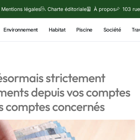
Mentions légales
Charte éditoriale
À propos
103 rue
Environnement
Habitat
Piscine
Société
Tra
 désormais strictement
rements depuis vos comptes
les comptes concernés