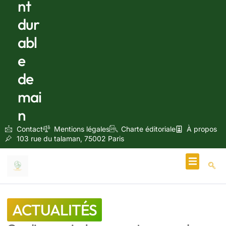
nt
dur
abl
e
de
mai
n
Contact
Mentions légales
Charte éditoriale
À propos
103 rue du talaman, 75002 Paris
Écologie & Énergie
ACTUALITÉS