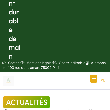
nt
dur
abl
e
de
mai
n
Contact
Mentions légales
Charte éditoriale
À propos
103 rue du talaman, 75002 Paris
Écologie & Énergie
ACTUALITÉS