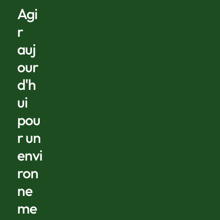
Agi
r
auj
our
d'h
ui
pou
r un
envi
ron
ne
me