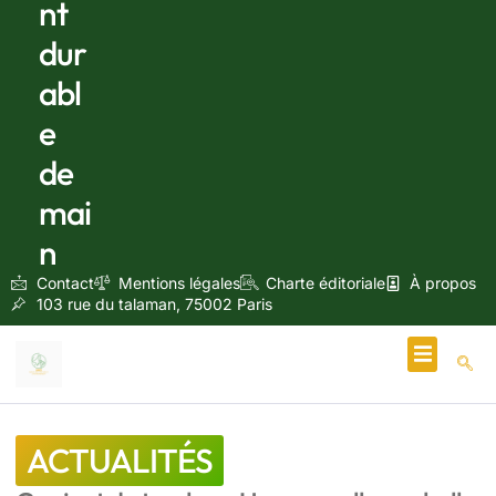
nt
dur
abl
e
de
mai
n
Contact
Mentions légales
Charte éditoriale
À propos
103 rue du talaman, 75002 Paris
Écologie & Énergie
ACTUALITÉS