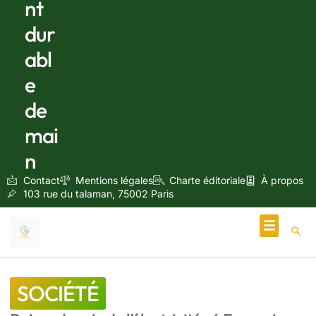
nt
dur
abl
e
de
mai
n
Contact
Mentions légales
Charte éditoriale
À propos
103 rue du talaman, 75002 Paris
Écologie & Énergie
SOCIÉTÉ