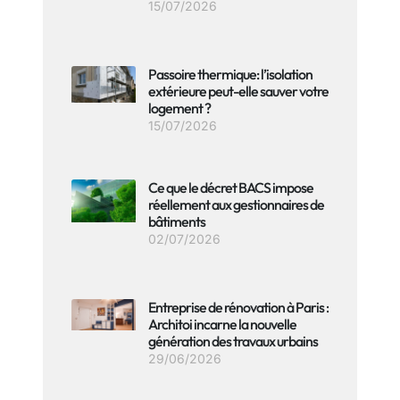
15/07/2026
Passoire thermique: l’isolation
extérieure peut-elle sauver votre
logement ?
15/07/2026
Ce que le décret BACS impose
réellement aux gestionnaires de
bâtiments
02/07/2026
Entreprise de rénovation à Paris :
Architoi incarne la nouvelle
génération des travaux urbains
29/06/2026