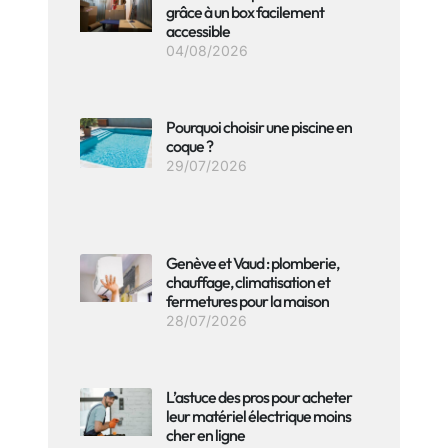
grâce à un box facilement
accessible
04/08/2026
Pourquoi choisir une piscine en
coque ?
29/07/2026
Genève et Vaud : plomberie,
chauffage, climatisation et
fermetures pour la maison
28/07/2026
L’astuce des pros pour acheter
leur matériel électrique moins
cher en ligne