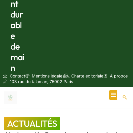
nt
dur
abl
e
de
mai
n
Contact
Mentions légales
Charte éditoriale
À propos
103 rue du talaman, 75002 Paris
Écologie & Énergie
ACTUALITÉS