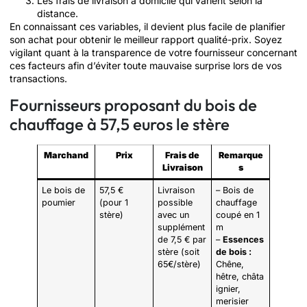
Les frais de livraison à domicile qui varient selon la
distance.
En connaissant ces variables, il devient plus facile de planifier
son achat pour obtenir le meilleur rapport qualité-prix. Soyez
vigilant quant à la transparence de votre fournisseur concernant
ces facteurs afin d’éviter toute mauvaise surprise lors de vos
transactions.
Fournisseurs proposant du bois de
chauffage à 57,5 euros le stère
Marchand
Prix
Frais de
Remarque
Livraison
s
Le bois de
57,5 €
Livraison
– Bois de
poumier
(pour 1
possible
chauffage
stère)
avec un
coupé en 1
supplément
m
de 7,5 € par
–
Essences
stère (soit
de bois :
65€/stère)
Chêne,
hêtre, châta
ignier,
merisier