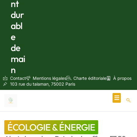
nt
dur
abl
e
de
mai
n
Contact
Mentions légales
Charte éditoriale
À propos
103 rue du talaman, 75002 Paris
Écologie & Énergie
ÉCOLOGIE & ÉNERGIE