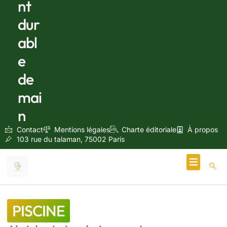
nt
dur
abl
e
de
mai
n
Contact
Mentions légales
Charte éditoriale
À propos
103 rue du talaman, 75002 Paris
Écologie & Énergie
PISCINE