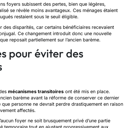
ins foyers subissent des pertes, bien que légères,
ualisé se révèle moins avantageux. Ces ménages étaient
gués restaient sous le seuil éligible.
r des disparités, car certains bénéficiaires recevaient
l conjugal. Ce changement introduit donc une nouvelle
ue reposait partiellement sur l’ancien barème.
s pour éviter des
s
 des
mécanismes transitoires
ont été mis en place.
’ancien barème avant la réforme de conserver ce dernier
fie que personne ne devrait perdre drastiquement en raison
ivement affectés.
’aucun foyer ne soit brusquement privé d’une partie
ité temporaire tout en ajustant progressivement aux