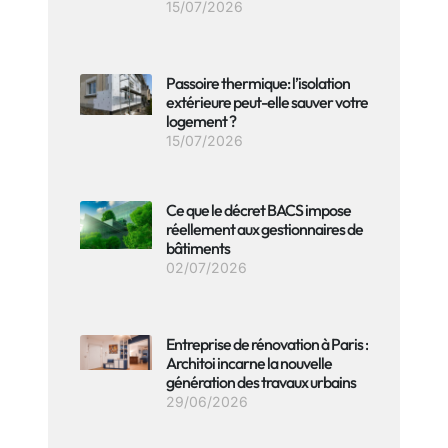
15/07/2026
Passoire thermique: l’isolation
extérieure peut-elle sauver votre
logement ?
15/07/2026
Ce que le décret BACS impose
réellement aux gestionnaires de
bâtiments
02/07/2026
Entreprise de rénovation à Paris :
Architoi incarne la nouvelle
génération des travaux urbains
29/06/2026