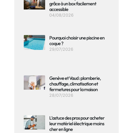
grâce à un box facilement
accessible
04/08/2026
Pourquoi choisir une piscine en
coque ?
29/07/2026
Genève et Vaud : plomberie,
chauffage, climatisation et
fermetures pour la maison
28/07/2026
L’astuce des pros pour acheter
leur matériel électrique moins
cher en ligne