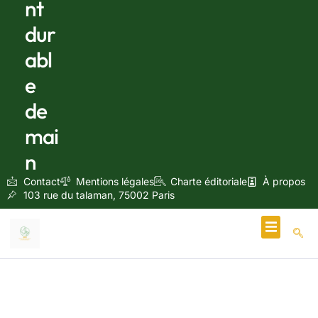
nt
dur
abl
e
de
mai
n
Contact
Mentions légales
Charte éditoriale
À propos
103 rue du talaman, 75002 Paris
Écologie & Énergie
décembre 21, 2024