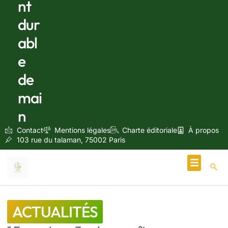
nt
dur
abl
e
de
mai
n
Contact
Mentions légales
Charte éditoriale
À propos
103 rue du talaman, 75002 Paris
Écologie & Énergie
ACTUALITÉS