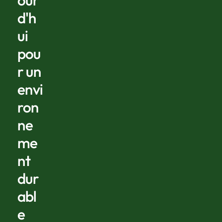
our
d'h
ui
pou
r un
envi
ron
ne
me
nt
dur
abl
e