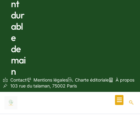
nt
dur
abl
e
de
mai
n
Contact
Mentions légales
Charte éditoriale
À propos
103 rue du talaman, 75002 Paris
Écologie & Énergie
février 14, 2026