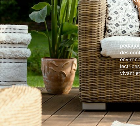
résultat
écologiq
d’initia
tous.
Mon trav
pédagogi
des cont
environn
lectrice
vivant e