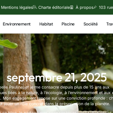
Mentions légales
Charte éditoriale
À propos
103 rue
Environnement
Habitat
Piscine
Société
Tra
septembre 21, 2025
elle Pauline, et je me consacre depuis plus de 15 ans aux
ues liées à la nature, à l’écologie, à l’environnement et aux
s. Mon engagement repose sur une conviction profonde : c
t jouer un rôle concret dans la préservation de la planète.
s ce blog, je partage mes connaissances, mes réflexions et 