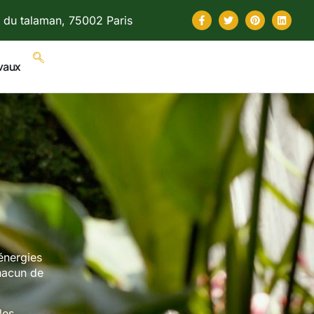
 du talaman, 75002 Paris
vaux
 énergies
hacun de
les