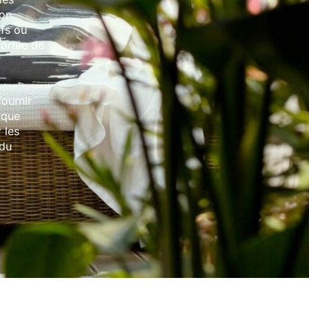
ion
ifs ou
portée de
ournir
ique
 les
 du