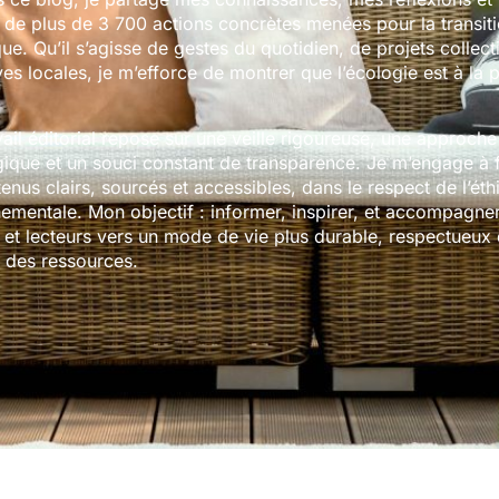
s de plus de 3 700 actions concrètes menées pour la transit
ue. Qu’il s’agisse de gestes du quotidien, de projets collect
tives locales, je m’efforce de montrer que l’écologie est à la 
ail éditorial repose sur une veille rigoureuse, une approche
que et un souci constant de transparence. Je m’engage à f
enus clairs, sourcés et accessibles, dans le respect de l’éth
ementale. Mon objectif : informer, inspirer, et accompagner
s et lecteurs vers un mode de vie plus durable, respectueux
t des ressources.