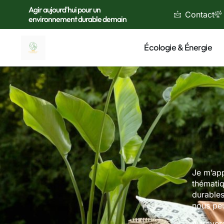
Agir aujourd'hui pour un
Contact
environnement durable demain
Écologie & Énergie
Je m’app
thématiq
durable
nous peu
À traver