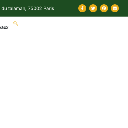
 du talaman, 75002 Paris
vaux
 énergies
hacun de
les