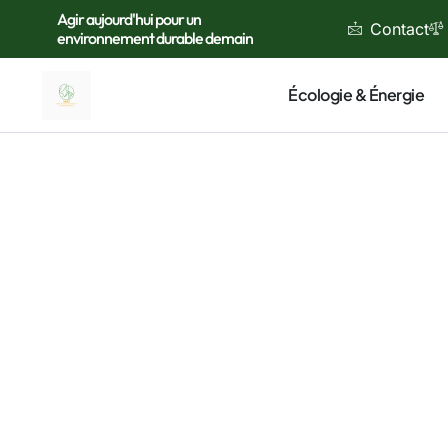
Agir aujourd'hui pour un
Contact
environnement durable demain
Écologie & Énergie
Je m’app
thématiq
durable
nous peu
À traver