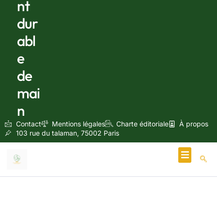
nt
dur
abl
e
de
mai
n
Contact
Mentions légales
Charte éditoriale
À propos
103 rue du talaman, 75002 Paris
Écologie & Énergie
avril 27, 2025