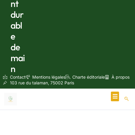
nt
dur
abl
e
de
mai
n
Contact
Mentions légales
Charte éditoriale
À propos
103 rue du talaman, 75002 Paris
Écologie & Énergie
mars 17, 2025