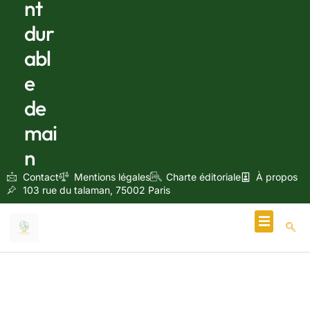
nt
dur
abl
e
de
mai
n
Contact
Mentions légales
Charte éditoriale
À propos
103 rue du talaman, 75002 Paris
Écologie & Énergie
novembre 21, 2024