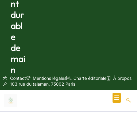
nt
dur
abl
e
de
mai
n
Contact
Mentions légales
Charte éditoriale
À propos
103 rue du talaman, 75002 Paris
Écologie & Énergie
octobre 20, 2024