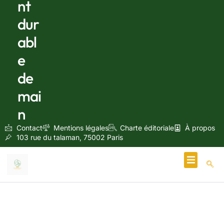
nt
dur
abl
e
de
mai
n
Contact
Mentions légales
Charte éditoriale
À propos
103 rue du talaman, 75002 Paris
Écologie & Énergie
octobre 17, 2024