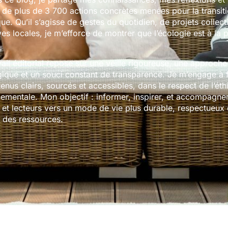
s de plus de 3 700 actions concrètes menées pour la transit
ue. Qu’il s’agisse de gestes du quotidien, de projets collect
tives locales, je m’efforce de montrer que l’écologie est à la 
ail éditorial repose sur une veille rigoureuse, une approche
que et un souci constant de transparence. Je m’engage à f
enus clairs, sourcés et accessibles, dans le respect de l’éth
ementale. Mon objectif : informer, inspirer, et accompagner
s et lecteurs vers un mode de vie plus durable, respectueux
t des ressources.