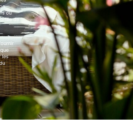
ion
ifs ou
portée de
ournir
ique
 les
 du