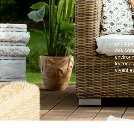
résultat
écologiq
d’initia
tous.
Mon trav
pédagogi
des cont
environn
lectrice
vivant e