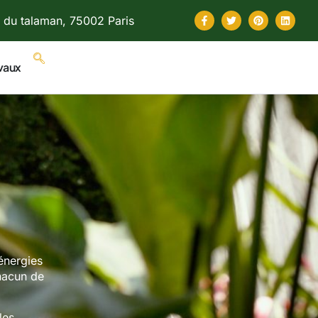
 du talaman, 75002 Paris
vaux
 énergies
hacun de
les