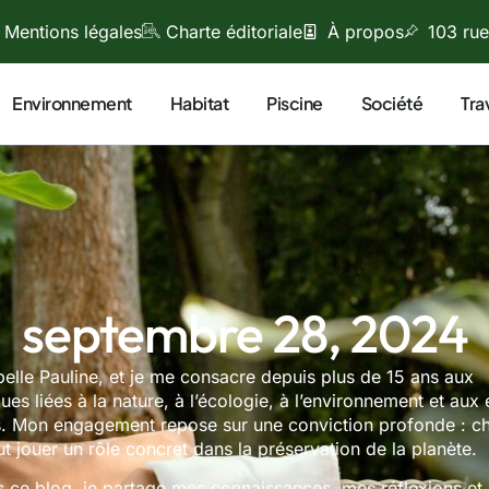
Mentions légales
Charte éditoriale
À propos
103 rue
Environnement
Habitat
Piscine
Société
Tra
septembre 28, 2024
elle Pauline, et je me consacre depuis plus de 15 ans aux
ues liées à la nature, à l’écologie, à l’environnement et aux
s. Mon engagement repose sur une conviction profonde : c
t jouer un rôle concret dans la préservation de la planète.
s ce blog, je partage mes connaissances, mes réflexions et 