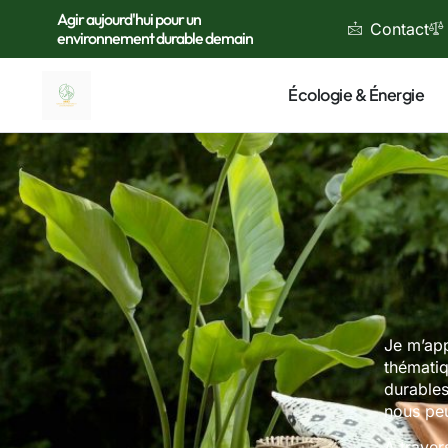
Agir aujourd'hui pour un
Contact
environnement durable demain
Écologie & Énergie
Je m’app
thématiq
durable
nous peu
À traver