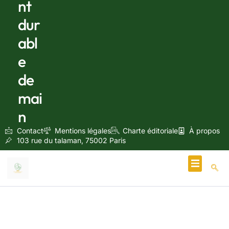
nt
dur
abl
e
de
mai
n
Contact
Mentions légales
Charte éditoriale
À propos
103 rue du talaman, 75002 Paris
Écologie & Énergie
septembre 23, 2024