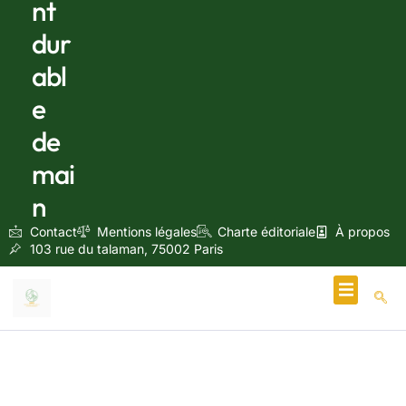
nt
dur
abl
e
de
mai
n
Contact
Mentions légales
Charte éditoriale
À propos
103 rue du talaman, 75002 Paris
Écologie & Énergie
septembre 10, 2024