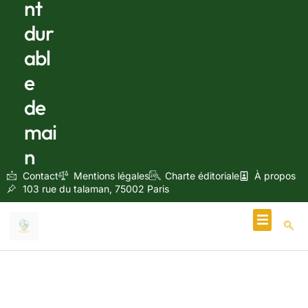
nt
dur
abl
e
de
mai
n
Contact
Mentions légales
Charte éditoriale
À propos
103 rue du talaman, 75002 Paris
Écologie & Énergie
août 22, 2024