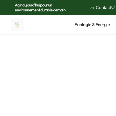
Agir aujourd'hui pour un
Contact
environnement durable demain
Écologie & Énergie
Je m’app
thématiq
durable
nous peu
À traver