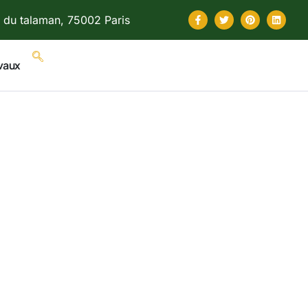
 du talaman, 75002 Paris
vaux
 énergies
hacun de
les