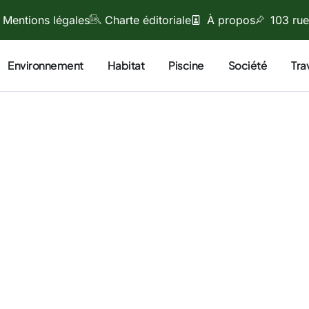
Mentions légales
Charte éditoriale
À propos
103 rue
Environnement
Habitat
Piscine
Société
Tra
juillet 21, 2024
elle Pauline, et je me consacre depuis plus de 15 ans aux
ues liées à la nature, à l’écologie, à l’environnement et aux
s. Mon engagement repose sur une conviction profonde : c
t jouer un rôle concret dans la préservation de la planète.
s ce blog, je partage mes connaissances, mes réflexions et 